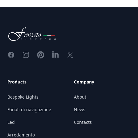
Footer
Facebook
Instagram
Pinterest
LinkedIn
X
Products
Company
Bespoke Lights
About
Fanali di navigazione
News
Led
Contacts
Arredamento