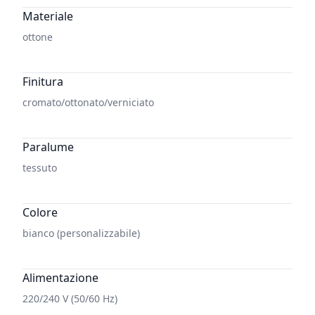
Additional details
Materiale
ottone
Finitura
cromato/ottonato/verniciato
Paralume
tessuto
Colore
bianco (personalizzabile)
Alimentazione
220/240 V (50/60 Hz)