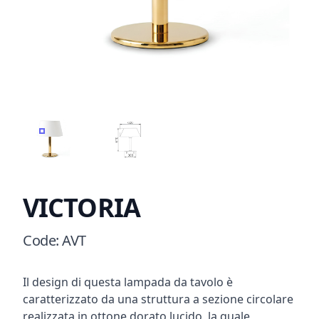
VICTORIA
VICTORIA D
VICTORIA
Product information
Code
:
AVT
Description
Il design di questa lampada da tavolo è
caratterizzato da una struttura a sezione circolare
realizzata in ottone dorato lucido, la quale